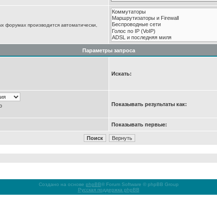
ых форумах производится автоматически,
Параметры запроса
Искать:
Показывать результаты как:
ю
Показывать первые:
Создано на основе
phpBB
® Forum Software © phpBB Group
Русская поддержка phpBB