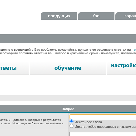
ение о возникшей у Вас проблеме, пожалуйста, поищите ее решение в ответах на
ча
необходимо получить ответ на ваш вопрос в кратчайшие сроки - пожалуйста, позвони
Запрос
татах, и
-
для слов, которых в результатах
Искать все слова
 списка. Используйте
*
в качестве шаблона
Искать любое слово/поиск с языком з