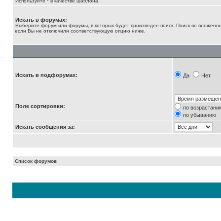
Используйте * в качестве шаблона.
Искать в форумах:
Выберите форум или форумы, в которых будет произведен поиск. Поиск во вложенн
если Вы не отключили соответствующую опцию ниже.
Искать в подфорумах:
Да
Нет
Поле сортировки:
по возрастани
по убыванию
Искать сообщения за:
Список форумов