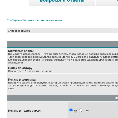
Сообщения без ответов
|
Активные темы
Список форумов
Ключевые слова:
Вы можете использовать
+
, чтобы определить слова, которые должны быть в результ
-
для слов, которых в результатах быть не должно. Вы можете разделить слова сим
для поиска любого слова из списка. Используйте
*
в качестве шаблона для частичног
совпадения.
Поиск по автору:
Используйте * в качестве шаблона.
Искать в форумах:
Выберите форум или форумы, в которых будет произведен поиск. Поиск во вложенн
форумах производится автоматически, если Вы не отключили соответствующую опц
ниже.
П
Искать в подфорумах:
Да
Нет