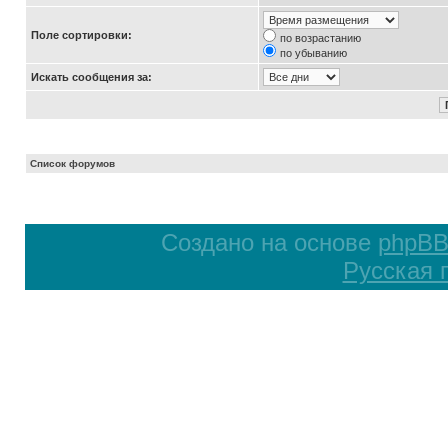
Поле сортировки:
по возрастанию
по убыванию
Искать сообщения за:
Список форумов
Создано на основе
phpB
Русская 