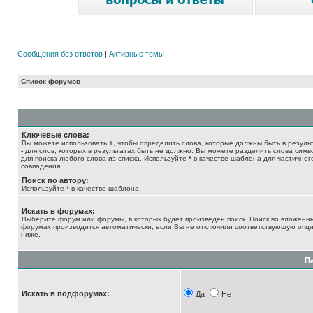
Сообщения без ответов
|
Активные темы
Список форумов
Ключевые слова:
Вы можете использовать
+
, чтобы определить слова, которые должны быть в результ
-
для слов, которых в результатах быть не должно. Вы можете разделить слова сим
для поиска любого слова из списка. Используйте
*
в качестве шаблона для частичног
совпадения.
Поиск по автору:
Используйте * в качестве шаблона.
Искать в форумах:
Выберите форум или форумы, в которых будет произведен поиск. Поиск во вложенн
форумах производится автоматически, если Вы не отключили соответствующую опц
ниже.
П
Искать в подфорумах:
Да
Нет