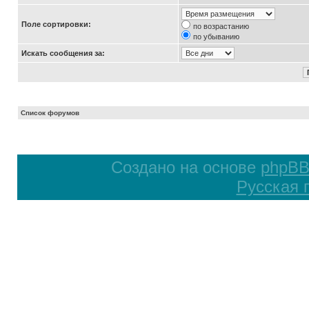
Поле сортировки:
по возрастанию
по убыванию
Искать сообщения за:
Список форумов
Создано на основе
phpB
Русская 