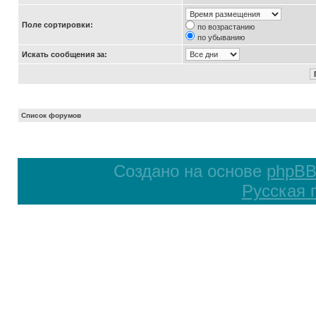
Поле сортировки:
по возрастанию
по убыванию
Искать сообщения за:
Список форумов
Создано на основе
phpB
Русская 