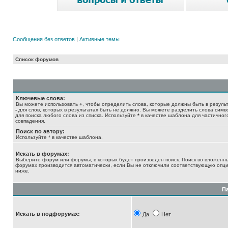
Сообщения без ответов
|
Активные темы
Список форумов
Ключевые слова:
Вы можете использовать
+
, чтобы определить слова, которые должны быть в результ
-
для слов, которых в результатах быть не должно. Вы можете разделить слова сим
для поиска любого слова из списка. Используйте
*
в качестве шаблона для частичног
совпадения.
Поиск по автору:
Используйте * в качестве шаблона.
Искать в форумах:
Выберите форум или форумы, в которых будет произведен поиск. Поиск во вложенн
форумах производится автоматически, если Вы не отключили соответствующую опц
ниже.
П
Искать в подфорумах:
Да
Нет