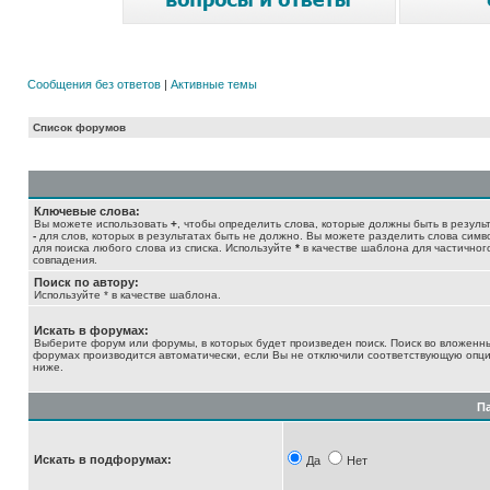
Сообщения без ответов
|
Активные темы
Список форумов
Ключевые слова:
Вы можете использовать
+
, чтобы определить слова, которые должны быть в результ
-
для слов, которых в результатах быть не должно. Вы можете разделить слова сим
для поиска любого слова из списка. Используйте
*
в качестве шаблона для частичног
совпадения.
Поиск по автору:
Используйте * в качестве шаблона.
Искать в форумах:
Выберите форум или форумы, в которых будет произведен поиск. Поиск во вложенн
форумах производится автоматически, если Вы не отключили соответствующую опц
ниже.
П
Искать в подфорумах:
Да
Нет