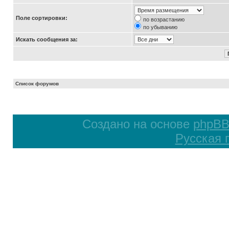
Поле сортировки:
по возрастанию
по убыванию
Искать сообщения за:
Список форумов
Создано на основе
phpB
Русская 