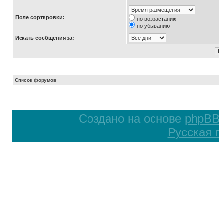
Поле сортировки:
по возрастанию
по убыванию
Искать сообщения за:
Список форумов
Создано на основе
phpB
Русская 