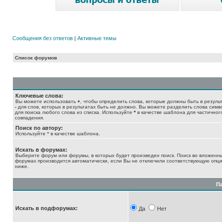
Сообщения без ответов
|
Активные темы
Список форумов
Ключевые слова:
Вы можете использовать
+
, чтобы определить слова, которые должны быть в результ
-
для слов, которых в результатах быть не должно. Вы можете разделить слова сим
для поиска любого слова из списка. Используйте
*
в качестве шаблона для частичног
совпадения.
Поиск по автору:
Используйте * в качестве шаблона.
Искать в форумах:
Выберите форум или форумы, в которых будет произведен поиск. Поиск во вложенн
форумах производится автоматически, если Вы не отключили соответствующую опц
ниже.
П
Искать в подфорумах:
Да
Нет