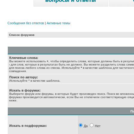
Сообщения без ответов
|
Активные темы
Список форумов
Ключевые слова:
Вы можете использовать
+
, чтобы определить слова, которые должны быть в результ
-
для слов, которых в результатах быть не должно. Вы можете разделить слова сим
для поиска любого слова из списка. Используйте
*
в качестве шаблона для частичног
совпадения.
Поиск по автору:
Используйте * в качестве шаблона.
Искать в форумах:
Выберите форум или форумы, в которых будет произведен поиск. Поиск во вложенн
форумах производится автоматически, если Вы не отключили соответствующую опц
ниже.
П
Искать в подфорумах:
Да
Нет