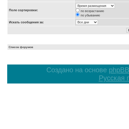
Поле сортировки:
по возрастанию
по убыванию
Искать сообщения за:
Список форумов
Создано на основе
phpB
Русская 