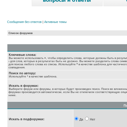
Сообщения без ответов
|
Активные темы
Список форумов
Ключевые слова:
Вы можете использовать
+
, чтобы определить слова, которые должны быть в результ
-
для слов, которых в результатах быть не должно. Вы можете разделить слова сим
для поиска любого слова из списка. Используйте
*
в качестве шаблона для частичног
совпадения.
Поиск по автору:
Используйте * в качестве шаблона.
Искать в форумах:
Выберите форум или форумы, в которых будет произведен поиск. Поиск во вложенн
форумах производится автоматически, если Вы не отключили соответствующую опц
ниже.
П
Искать в подфорумах:
Да
Нет