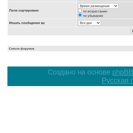
Поле сортировки:
по возрастанию
по убыванию
Искать сообщения за:
Список форумов
Создано на основе
phpB
Русская 