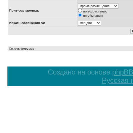
Поле сортировки:
по возрастанию
по убыванию
Искать сообщения за:
Список форумов
Создано на основе
phpB
Русская 