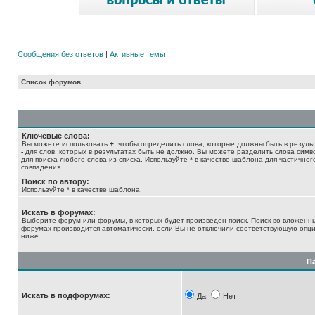
Сообщения без ответов
|
Активные темы
Список форумов
Ключевые слова:
Вы можете использовать
+
, чтобы определить слова, которые должны быть в результ
-
для слов, которых в результатах быть не должно. Вы можете разделить слова сим
для поиска любого слова из списка. Используйте
*
в качестве шаблона для частичног
совпадения.
Поиск по автору:
Используйте * в качестве шаблона.
Искать в форумах:
Выберите форум или форумы, в которых будет произведен поиск. Поиск во вложенн
форумах производится автоматически, если Вы не отключили соответствующую опц
ниже.
П
Искать в подфорумах:
Да
Нет