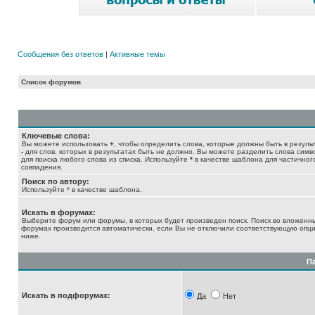
Сообщения без ответов
|
Активные темы
Список форумов
Ключевые слова:
Вы можете использовать
+
, чтобы определить слова, которые должны быть в результ
-
для слов, которых в результатах быть не должно. Вы можете разделить слова сим
для поиска любого слова из списка. Используйте
*
в качестве шаблона для частичног
совпадения.
Поиск по автору:
Используйте * в качестве шаблона.
Искать в форумах:
Выберите форум или форумы, в которых будет произведен поиск. Поиск во вложенн
форумах производится автоматически, если Вы не отключили соответствующую опц
ниже.
П
Искать в подфорумах:
Да
Нет