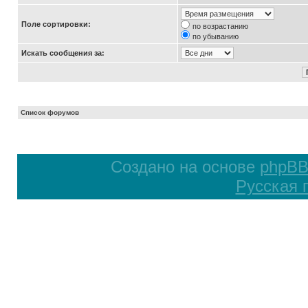
Поле сортировки:
по возрастанию
по убыванию
Искать сообщения за:
Список форумов
Создано на основе
phpB
Русская 