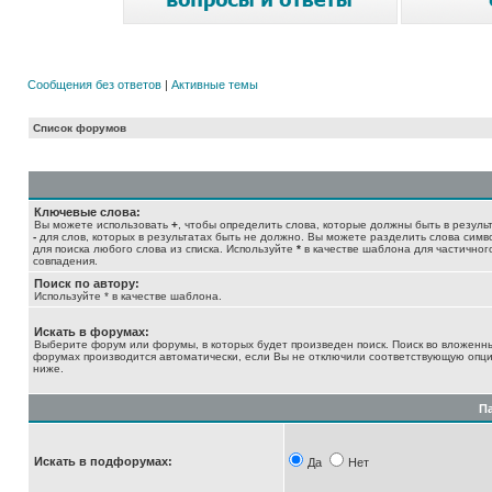
Сообщения без ответов
|
Активные темы
Список форумов
Ключевые слова:
Вы можете использовать
+
, чтобы определить слова, которые должны быть в результ
-
для слов, которых в результатах быть не должно. Вы можете разделить слова сим
для поиска любого слова из списка. Используйте
*
в качестве шаблона для частичног
совпадения.
Поиск по автору:
Используйте * в качестве шаблона.
Искать в форумах:
Выберите форум или форумы, в которых будет произведен поиск. Поиск во вложенн
форумах производится автоматически, если Вы не отключили соответствующую опц
ниже.
П
Искать в подфорумах:
Да
Нет