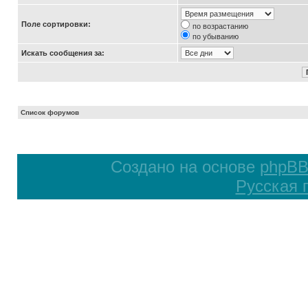
Поле сортировки:
по возрастанию
по убыванию
Искать сообщения за:
Список форумов
Создано на основе
phpB
Русская 