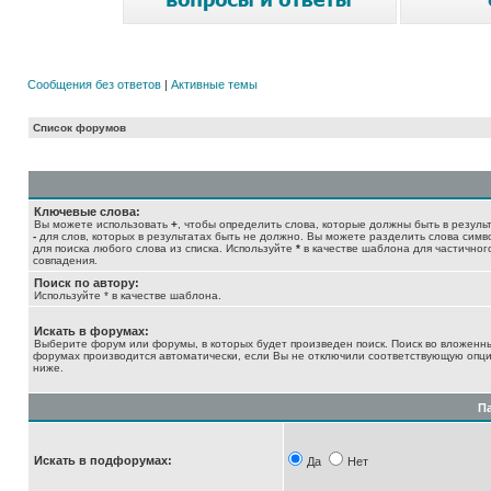
Сообщения без ответов
|
Активные темы
Список форумов
Ключевые слова:
Вы можете использовать
+
, чтобы определить слова, которые должны быть в результ
-
для слов, которых в результатах быть не должно. Вы можете разделить слова сим
для поиска любого слова из списка. Используйте
*
в качестве шаблона для частичног
совпадения.
Поиск по автору:
Используйте * в качестве шаблона.
Искать в форумах:
Выберите форум или форумы, в которых будет произведен поиск. Поиск во вложенн
форумах производится автоматически, если Вы не отключили соответствующую опц
ниже.
П
Искать в подфорумах:
Да
Нет