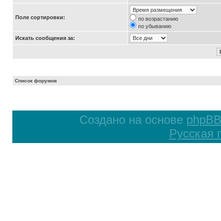
Поле сортировки:
по возрастанию
по убыванию
Искать сообщения за:
Список форумов
Создано на основе
phpB
Русская 