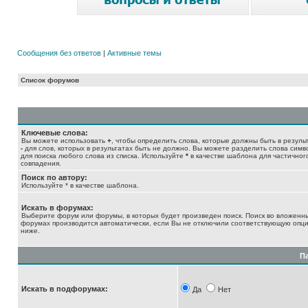
Сообщения без ответов
|
Активные темы
Список форумов
Ключевые слова:
Вы можете использовать
+
, чтобы определить слова, которые должны быть в результ
-
для слов, которых в результатах быть не должно. Вы можете разделить слова сим
для поиска любого слова из списка. Используйте
*
в качестве шаблона для частичног
совпадения.
Поиск по автору:
Используйте * в качестве шаблона.
Искать в форумах:
Выберите форум или форумы, в которых будет произведен поиск. Поиск во вложенн
форумах производится автоматически, если Вы не отключили соответствующую опц
ниже.
П
Искать в подфорумах:
Да
Нет