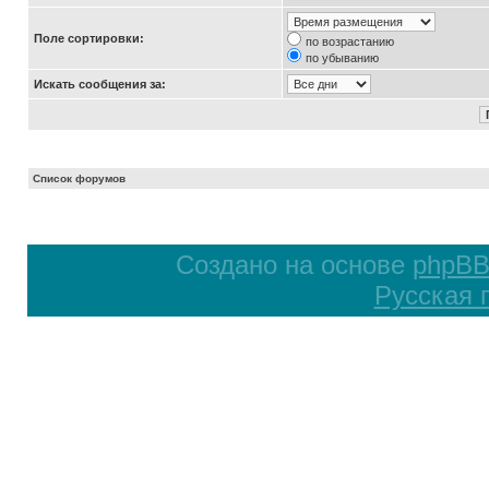
Поле сортировки:
по возрастанию
по убыванию
Искать сообщения за:
Список форумов
Создано на основе
phpB
Русская 