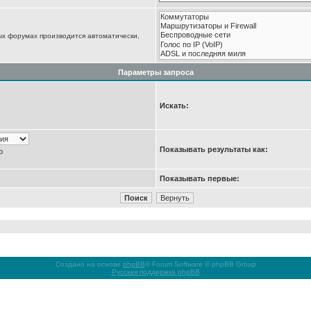
ых форумах производится автоматически,
Параметры запроса
Искать:
Показывать результаты как:
ю
Показывать первые:
Создано на основе
phpBB
® Forum Software © phpBB Group
Русская поддержка phpBB