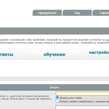
ение о возникшей у Вас проблеме, пожалуйста, поищите ее решение в ответах на
ча
необходимо получить ответ на ваш вопрос в кратчайшие сроки - пожалуйста, позвони
Запрос
татах, и
-
для слов, которых в результатах
Искать все слова
 списка. Используйте
*
в качестве шаблона
Искать любое слово/поиск с языком з