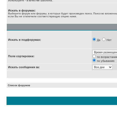
Используйте * в качестве шаблона.
Искать в форумах:
Выберите форум или форумы, в которых будет произведен поиск. Поиск во вложенн
если Вы не отключили соответствующую опцию ниже.
Искать в подфорумах:
Да
Нет
Поле сортировки:
по возрастани
по убыванию
Искать сообщения за:
Список форумов