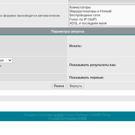
ых форумах производится автоматически,
Параметры запроса
Искать:
Показывать результаты как:
ю
Показывать первые:
Создано на основе
phpBB
® Forum Software © phpBB Group
Русская поддержка phpBB