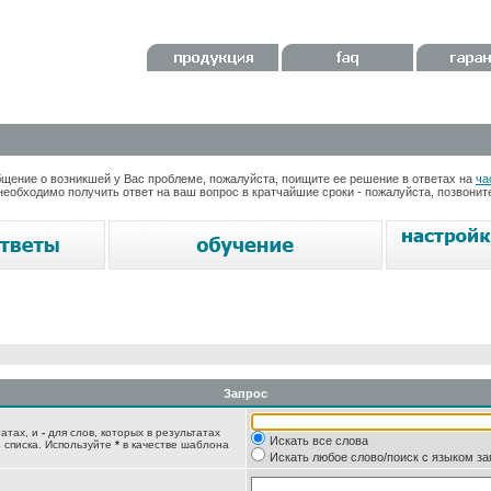
ение о возникшей у Вас проблеме, пожалуйста, поищите ее решение в ответах на
ча
необходимо получить ответ на ваш вопрос в кратчайшие сроки - пожалуйста, позвони
Запрос
татах, и
-
для слов, которых в результатах
Искать все слова
 списка. Используйте
*
в качестве шаблона
Искать любое слово/поиск с языком з