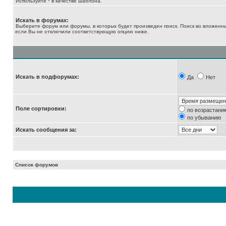
Используйте * в качестве шаблона.
Искать в форумах:
Выберите форум или форумы, в которых будет произведен поиск. Поиск во вложенн
если Вы не отключили соответствующую опцию ниже.
Искать в подфорумах:
Да
Нет
Поле сортировки:
по возрастани
по убыванию
Искать сообщения за:
Список форумов