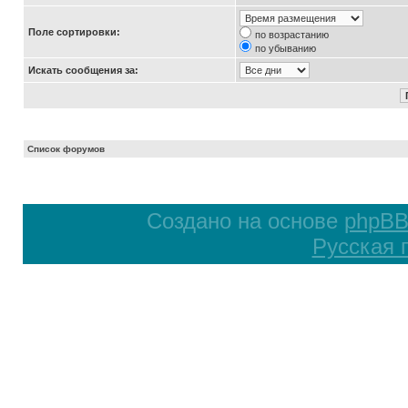
Поле сортировки:
по возрастанию
по убыванию
Искать сообщения за:
Список форумов
Создано на основе
phpB
Русская 