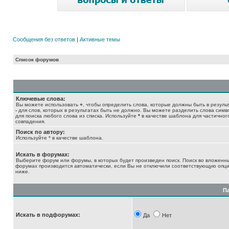
Сообщения без ответов
|
Активные темы
Список форумов
Ключевые слова:
Вы можете использовать
+
, чтобы определить слова, которые должны быть в результ
-
для слов, которых в результатах быть не должно. Вы можете разделить слова сим
для поиска любого слова из списка. Используйте
*
в качестве шаблона для частичног
совпадения.
Поиск по автору:
Используйте * в качестве шаблона.
Искать в форумах:
Выберите форум или форумы, в которых будет произведен поиск. Поиск во вложенн
форумах производится автоматически, если Вы не отключили соответствующую опц
ниже.
П
Искать в подфорумах:
Да
Нет