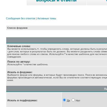
Сообщения без ответов
|
Активные темы
Список форумов
Ключевые слова:
Вы можете использовать
+
, чтобы определить слова, которые должны быть в результ
-
для слов, которых в результатах быть не должно. Вы можете разделить слова сим
для поиска любого слова из списка. Используйте
*
в качестве шаблона для частичног
совпадения.
Поиск по автору:
Используйте * в качестве шаблона.
Искать в форумах:
Выберите форум или форумы, в которых будет произведен поиск. Поиск во вложенн
форумах производится автоматически, если Вы не отключили соответствующую опц
ниже.
П
Искать в подфорумах:
Да
Нет