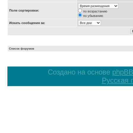
Поле сортировки:
по возрастанию
по убыванию
Искать сообщения за:
Список форумов
Создано на основе
phpB
Русская 