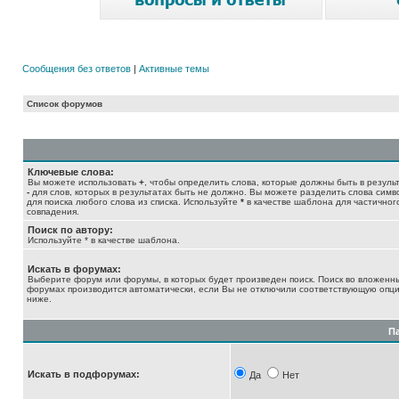
Сообщения без ответов
|
Активные темы
Список форумов
Ключевые слова:
Вы можете использовать
+
, чтобы определить слова, которые должны быть в результ
-
для слов, которых в результатах быть не должно. Вы можете разделить слова сим
для поиска любого слова из списка. Используйте
*
в качестве шаблона для частичног
совпадения.
Поиск по автору:
Используйте * в качестве шаблона.
Искать в форумах:
Выберите форум или форумы, в которых будет произведен поиск. Поиск во вложенн
форумах производится автоматически, если Вы не отключили соответствующую опц
ниже.
П
Искать в подфорумах:
Да
Нет