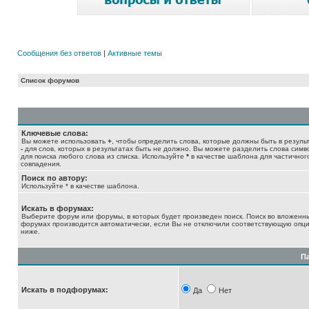
Сообщения без ответов
|
Активные темы
Список форумов
Ключевые слова:
Вы можете использовать
+
, чтобы определить слова, которые должны быть в результ
-
для слов, которых в результатах быть не должно. Вы можете разделить слова сим
для поиска любого слова из списка. Используйте
*
в качестве шаблона для частичног
совпадения.
Поиск по автору:
Используйте * в качестве шаблона.
Искать в форумах:
Выберите форум или форумы, в которых будет произведен поиск. Поиск во вложенн
форумах производится автоматически, если Вы не отключили соответствующую опц
ниже.
П
Искать в подфорумах:
Да
Нет