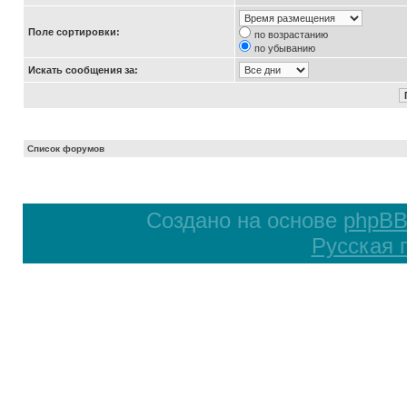
Поле сортировки:
по возрастанию
по убыванию
Искать сообщения за:
Список форумов
Создано на основе
phpB
Русская 