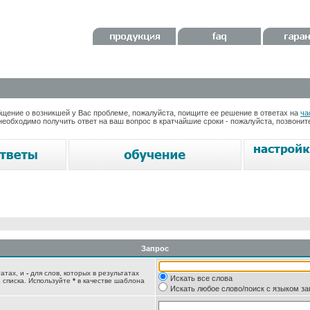
ение о возникшей у Вас проблеме, пожалуйста, поищите ее решение в ответах на
ча
необходимо получить ответ на ваш вопрос в кратчайшие сроки - пожалуйста, позвони
Запрос
татах, и
-
для слов, которых в результатах
Искать все слова
 списка. Используйте
*
в качестве шаблона
Искать любое слово/поиск с языком з