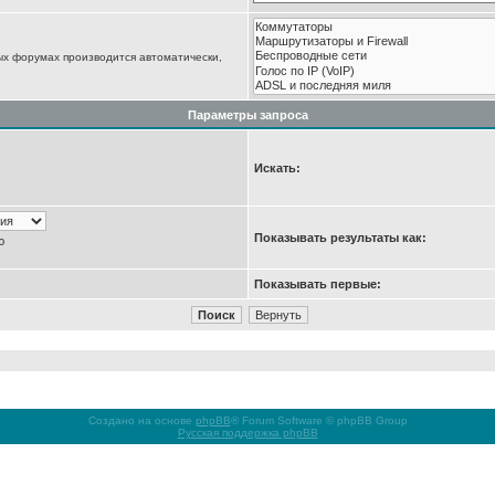
ых форумах производится автоматически,
Параметры запроса
Искать:
Показывать результаты как:
ю
Показывать первые:
Создано на основе
phpBB
® Forum Software © phpBB Group
Русская поддержка phpBB