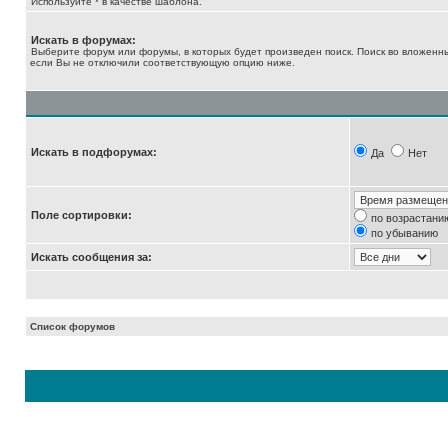
Используйте * в качестве шаблона.
Искать в форумах:
Выберите форум или форумы, в которых будет произведен поиск. Поиск во вложенн
если Вы не отключили соответствующую опцию ниже.
Искать в подфорумах:
Да
Нет
Поле сортировки:
по возрастани
по убыванию
Искать сообщения за:
Список форумов