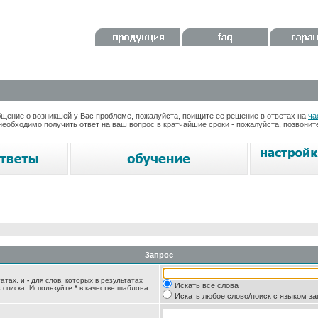
ение о возникшей у Вас проблеме, пожалуйста, поищите ее решение в ответах на
ча
необходимо получить ответ на ваш вопрос в кратчайшие сроки - пожалуйста, позвони
Запрос
татах, и
-
для слов, которых в результатах
Искать все слова
 списка. Используйте
*
в качестве шаблона
Искать любое слово/поиск с языком з