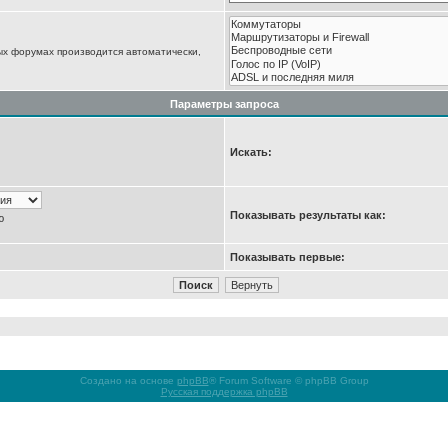
ых форумах производится автоматически,
Параметры запроса
Искать:
Показывать результаты как:
ю
Показывать первые:
Создано на основе
phpBB
® Forum Software © phpBB Group
Русская поддержка phpBB