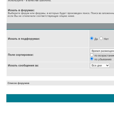
Используйте * в качестве шаблона.
Искать в форумах:
Выберите форум или форумы, в которых будет произведен поиск. Поиск во вложенн
если Вы не отключили соответствующую опцию ниже.
Искать в подфорумах:
Да
Нет
Поле сортировки:
по возрастани
по убыванию
Искать сообщения за:
Список форумов