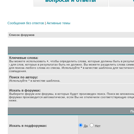
Сообщения без ответов
|
Активные темы
Список форумов
Ключевые слова:
Вы можете использовать
+
, чтобы определить слова, которые должны быть в результ
-
для слов, которых в результатах быть не должно. Вы можете разделить слова сим
для поиска любого слова из списка. Используйте
*
в качестве шаблона для частичног
совпадения.
Поиск по автору:
Используйте * в качестве шаблона.
Искать в форумах:
Выберите форум или форумы, в которых будет произведен поиск. Поиск во вложенн
форумах производится автоматически, если Вы не отключили соответствующую опц
ниже.
П
Искать в подфорумах:
Да
Нет