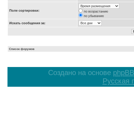
Поле сортировки:
по возрастанию
по убыванию
Искать сообщения за:
Список форумов
Создано на основе
phpB
Русская 