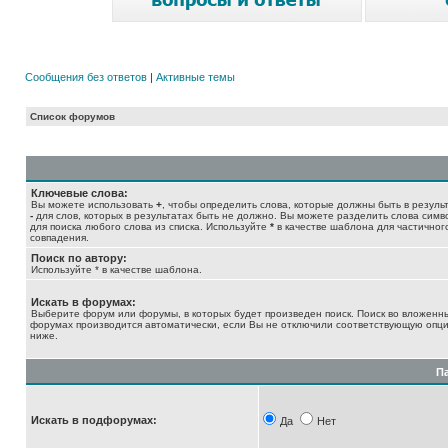
Сообщения без ответов
|
Активные темы
Список форумов
Ключевые слова:
Вы можете использовать
+
, чтобы определить слова, которые должны быть в результ
-
для слов, которых в результатах быть не должно. Вы можете разделить слова сим
для поиска любого слова из списка. Используйте
*
в качестве шаблона для частичног
совпадения.
Поиск по автору:
Используйте * в качестве шаблона.
Искать в форумах:
Выберите форум или форумы, в которых будет произведен поиск. Поиск во вложенн
форумах производится автоматически, если Вы не отключили соответствующую опц
ниже.
П
Искать в подфорумах:
Да
Нет