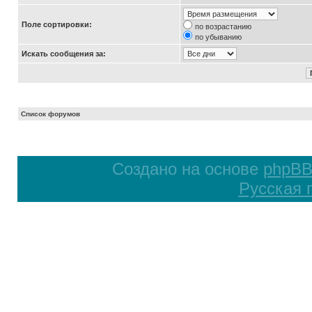
Поле сортировки:
по возрастанию
по убыванию
Искать сообщения за:
Список форумов
Создано на основе
phpB
Русская 