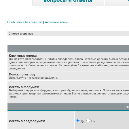
Сообщения без ответов
|
Активные темы
Список форумов
Ключевые слова:
Вы можете использовать
+
, чтобы определить слова, которые должны быть в результ
-
для слов, которых в результатах быть не должно. Вы можете разделить слова сим
для поиска любого слова из списка. Используйте
*
в качестве шаблона для частичног
совпадения.
Поиск по автору:
Используйте * в качестве шаблона.
Искать в форумах:
Выберите форум или форумы, в которых будет произведен поиск. Поиск во вложенн
форумах производится автоматически, если Вы не отключили соответствующую опц
ниже.
П
Искать в подфорумах:
Да
Нет