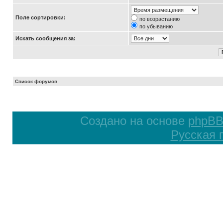
Поле сортировки:
по возрастанию
по убыванию
Искать сообщения за:
Список форумов
Создано на основе
phpB
Русская 