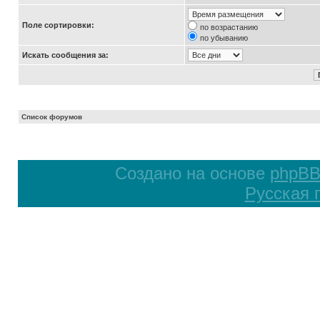
Поле сортировки:
по возрастанию
по убыванию
Искать сообщения за:
Список форумов
Создано на основе
phpB
Русская 