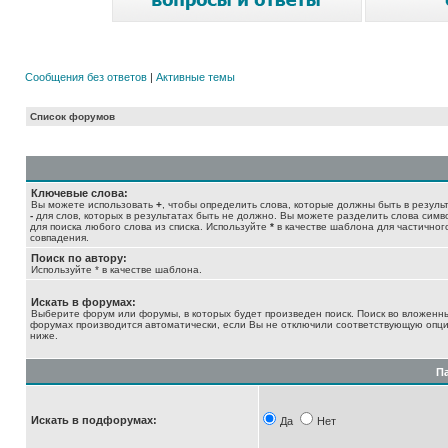
Сообщения без ответов
|
Активные темы
Список форумов
Ключевые слова:
Вы можете использовать
+
, чтобы определить слова, которые должны быть в результ
-
для слов, которых в результатах быть не должно. Вы можете разделить слова сим
для поиска любого слова из списка. Используйте
*
в качестве шаблона для частичног
совпадения.
Поиск по автору:
Используйте * в качестве шаблона.
Искать в форумах:
Выберите форум или форумы, в которых будет произведен поиск. Поиск во вложенн
форумах производится автоматически, если Вы не отключили соответствующую опц
ниже.
П
Искать в подфорумах:
Да
Нет