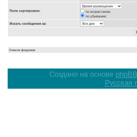
Поле сортировки:
по возрастанию
по убыванию
Искать сообщения за:
Список форумов
Создано на основе
phpB
Русская 