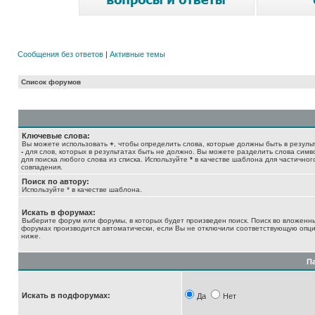
Сообщения без ответов
|
Активные темы
Список форумов
Ключевые слова:
Вы можете использовать
+
, чтобы определить слова, которые должны быть в результ
-
для слов, которых в результатах быть не должно. Вы можете разделить слова сим
для поиска любого слова из списка. Используйте
*
в качестве шаблона для частичног
совпадения.
Поиск по автору:
Используйте * в качестве шаблона.
Искать в форумах:
Выберите форум или форумы, в которых будет произведен поиск. Поиск во вложенн
форумах производится автоматически, если Вы не отключили соответствующую опц
ниже.
П
Искать в подфорумах:
Да
Нет