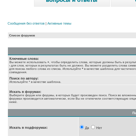
Сообщения без ответов
|
Активные темы
Список форумов
Ключевые слова:
Вы можете использовать
+
, чтобы определить слова, которые должны быть в результ
-
для слов, которых в результатах быть не должно. Вы можете разделить слова сим
для поиска любого слова из списка. Используйте
*
в качестве шаблона для частичног
совпадения.
Поиск по автору:
Используйте * в качестве шаблона.
Искать в форумах:
Выберите форум или форумы, в которых будет произведен поиск. Поиск во вложенн
форумах производится автоматически, если Вы не отключили соответствующую опц
ниже.
П
Искать в подфорумах:
Да
Нет