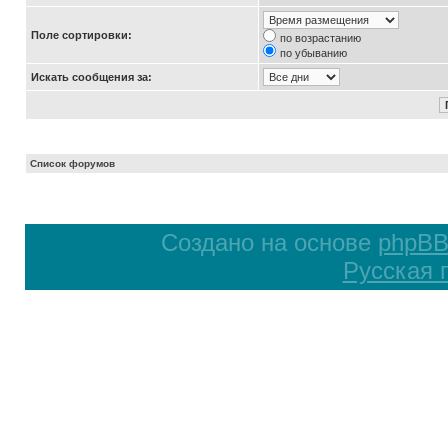
Поле сортировки:
по возрастанию
по убыванию
Искать сообщения за:
Список форумов
Создано на основе
phpB
Русская 