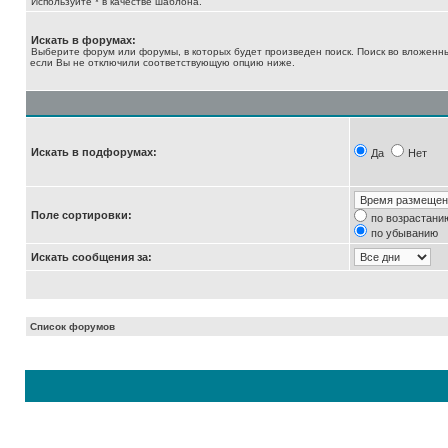
Используйте * в качестве шаблона.
Искать в форумах:
Выберите форум или форумы, в которых будет произведен поиск. Поиск во вложенн
если Вы не отключили соответствующую опцию ниже.
Искать в подфорумах:
Да
Нет
Поле сортировки:
по возрастани
по убыванию
Искать сообщения за:
Список форумов