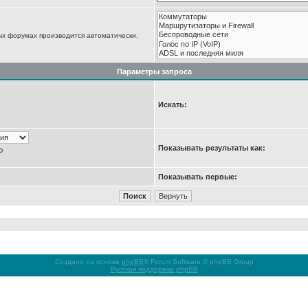
ых форумах производится автоматически,
Параметры запроса
Искать:
Показывать результаты как:
ю
Показывать первые:
Создано на основе
phpBB
® Forum Software © phpBB Group
Русская поддержка phpBB