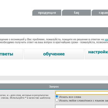
ение о возникшей у Вас проблеме, пожалуйста, поищите ее решение в ответах на
ча
необходимо получить ответ на ваш вопрос в кратчайшие сроки - пожалуйста, позвони
Запрос
татах, и
-
для слов, которых в результатах
Искать все слова
 списка. Используйте
*
в качестве шаблона
Искать любое слово/поиск с языком з