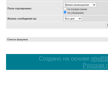
Поле сортировки:
по возрастанию
по убыванию
Искать сообщения за:
Список форумов
Создано на основе
phpB
Русская 