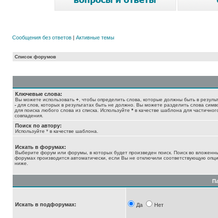
Сообщения без ответов
|
Активные темы
Список форумов
Ключевые слова:
Вы можете использовать
+
, чтобы определить слова, которые должны быть в результ
-
для слов, которых в результатах быть не должно. Вы можете разделить слова сим
для поиска любого слова из списка. Используйте
*
в качестве шаблона для частичног
совпадения.
Поиск по автору:
Используйте * в качестве шаблона.
Искать в форумах:
Выберите форум или форумы, в которых будет произведен поиск. Поиск во вложенн
форумах производится автоматически, если Вы не отключили соответствующую опц
ниже.
П
Искать в подфорумах:
Да
Нет