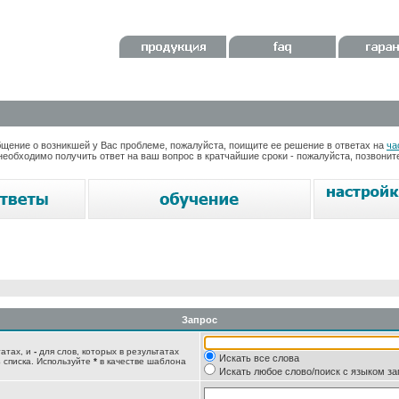
ение о возникшей у Вас проблеме, пожалуйста, поищите ее решение в ответах на
ча
необходимо получить ответ на ваш вопрос в кратчайшие сроки - пожалуйста, позвони
Запрос
татах, и
-
для слов, которых в результатах
Искать все слова
 списка. Используйте
*
в качестве шаблона
Искать любое слово/поиск с языком з