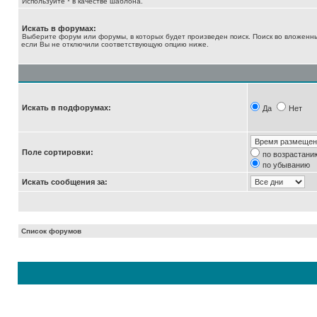
Используйте * в качестве шаблона.
Искать в форумах:
Выберите форум или форумы, в которых будет произведен поиск. Поиск во вложенн
если Вы не отключили соответствующую опцию ниже.
Искать в подфорумах:
Да
Нет
Поле сортировки:
по возрастани
по убыванию
Искать сообщения за:
Список форумов