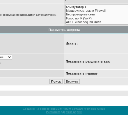
ых форумах производится автоматически,
Параметры запроса
Искать:
Показывать результаты как:
ю
Показывать первые:
Создано на основе
phpBB
® Forum Software © phpBB Group
Русская поддержка phpBB