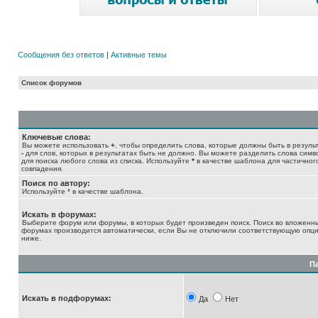
Сообщения без ответов
|
Активные темы
Список форумов
Ключевые слова:
Вы можете использовать
+
, чтобы определить слова, которые должны быть в результ
-
для слов, которых в результатах быть не должно. Вы можете разделить слова сим
для поиска любого слова из списка. Используйте
*
в качестве шаблона для частичног
совпадения.
Поиск по автору:
Используйте * в качестве шаблона.
Искать в форумах:
Выберите форум или форумы, в которых будет произведен поиск. Поиск во вложенн
форумах производится автоматически, если Вы не отключили соответствующую опц
ниже.
П
Искать в подфорумах:
Да
Нет