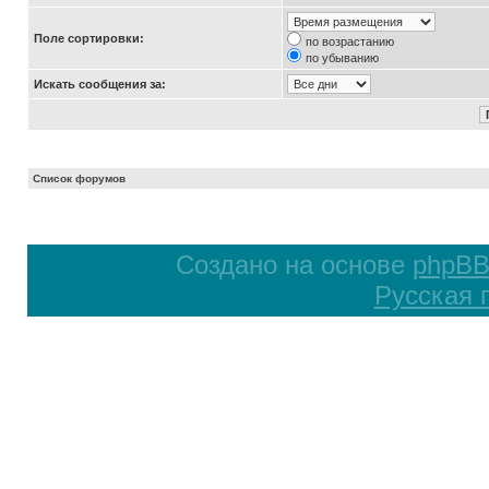
Поле сортировки:
по возрастанию
по убыванию
Искать сообщения за:
Список форумов
Создано на основе
phpB
Русская 