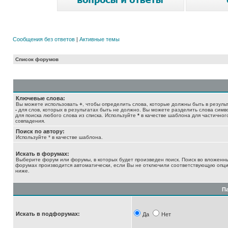
Сообщения без ответов
|
Активные темы
Список форумов
Ключевые слова:
Вы можете использовать
+
, чтобы определить слова, которые должны быть в результ
-
для слов, которых в результатах быть не должно. Вы можете разделить слова сим
для поиска любого слова из списка. Используйте
*
в качестве шаблона для частичног
совпадения.
Поиск по автору:
Используйте * в качестве шаблона.
Искать в форумах:
Выберите форум или форумы, в которых будет произведен поиск. Поиск во вложенн
форумах производится автоматически, если Вы не отключили соответствующую опц
ниже.
П
Искать в подфорумах:
Да
Нет