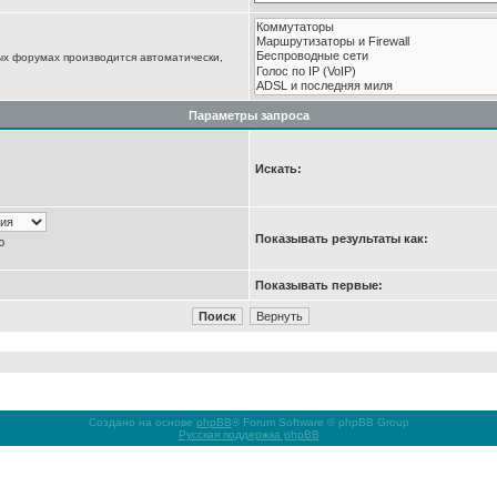
ых форумах производится автоматически,
Параметры запроса
Искать:
Показывать результаты как:
ю
Показывать первые:
Создано на основе
phpBB
® Forum Software © phpBB Group
Русская поддержка phpBB