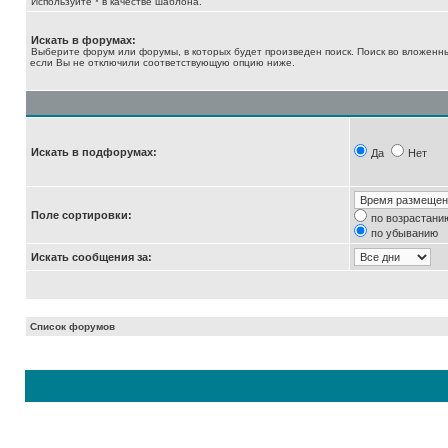
Используйте * в качестве шаблона.
Искать в форумах:
Выберите форум или форумы, в которых будет произведен поиск. Поиск во вложенн
если Вы не отключили соответствующую опцию ниже.
Искать в подфорумах:
Да
Нет
Поле сортировки:
по возрастани
по убыванию
Искать сообщения за:
Список форумов