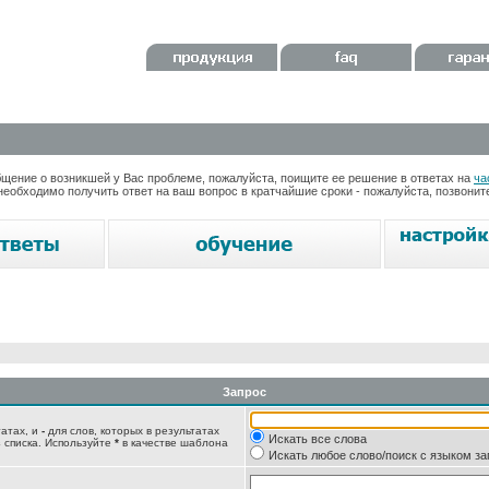
ение о возникшей у Вас проблеме, пожалуйста, поищите ее решение в ответах на
ча
необходимо получить ответ на ваш вопрос в кратчайшие сроки - пожалуйста, позвони
Запрос
татах, и
-
для слов, которых в результатах
Искать все слова
 списка. Используйте
*
в качестве шаблона
Искать любое слово/поиск с языком з