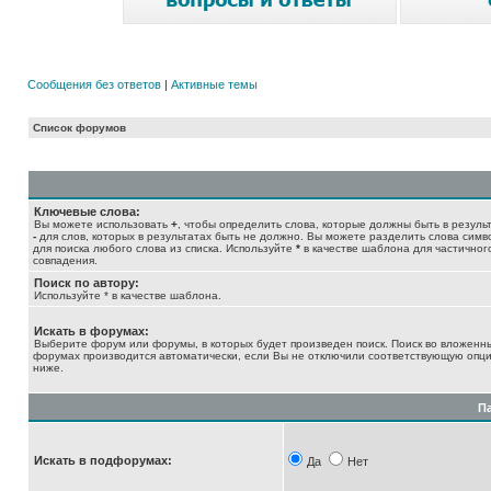
Сообщения без ответов
|
Активные темы
Список форумов
Ключевые слова:
Вы можете использовать
+
, чтобы определить слова, которые должны быть в результ
-
для слов, которых в результатах быть не должно. Вы можете разделить слова сим
для поиска любого слова из списка. Используйте
*
в качестве шаблона для частичног
совпадения.
Поиск по автору:
Используйте * в качестве шаблона.
Искать в форумах:
Выберите форум или форумы, в которых будет произведен поиск. Поиск во вложенн
форумах производится автоматически, если Вы не отключили соответствующую опц
ниже.
П
Искать в подфорумах:
Да
Нет