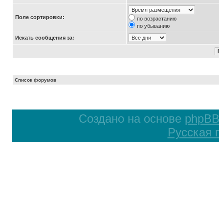
Поле сортировки:
по возрастанию
по убыванию
Искать сообщения за:
Список форумов
Создано на основе
phpB
Русская 