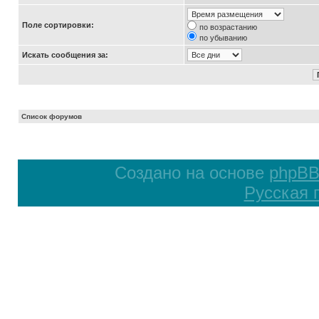
Поле сортировки:
по возрастанию
по убыванию
Искать сообщения за:
Список форумов
Создано на основе
phpB
Русская 