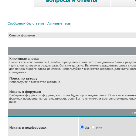
Сообщения без ответов
|
Активные темы
Список форумов
Ключевые слова:
Вы можете использовать
+
, чтобы определить слова, которые должны быть в результ
-
для слов, которых в результатах быть не должно. Вы можете разделить слова сим
для поиска любого слова из списка. Используйте
*
в качестве шаблона для частичног
совпадения.
Поиск по автору:
Используйте * в качестве шаблона.
Искать в форумах:
Выберите форум или форумы, в которых будет произведен поиск. Поиск во вложенн
форумах производится автоматически, если Вы не отключили соответствующую опц
ниже.
П
Искать в подфорумах:
Да
Нет