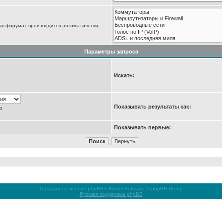
ых форумах производится автоматически,
Параметры запроса
Искать:
Показывать результаты как:
ю
Показывать первые:
Создано на основе
phpBB
® Forum Software © phpBB Group
Русская поддержка phpBB