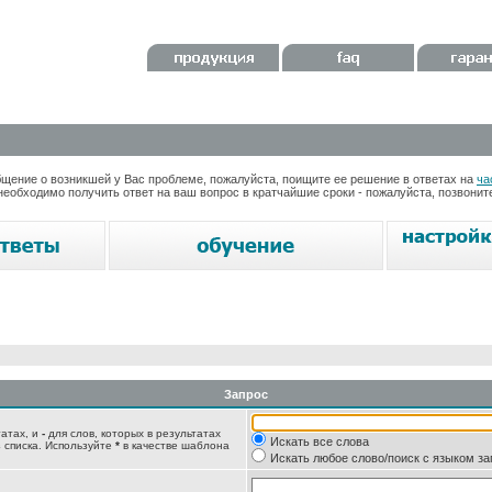
ение о возникшей у Вас проблеме, пожалуйста, поищите ее решение в ответах на
ча
необходимо получить ответ на ваш вопрос в кратчайшие сроки - пожалуйста, позвони
Запрос
татах, и
-
для слов, которых в результатах
Искать все слова
 списка. Используйте
*
в качестве шаблона
Искать любое слово/поиск с языком з