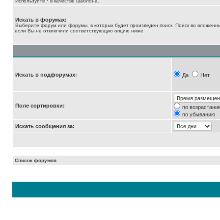
Используйте * в качестве шаблона.
Искать в форумах:
Выберите форум или форумы, в которых будет произведен поиск. Поиск во вложенн
если Вы не отключили соответствующую опцию ниже.
Искать в подфорумах:
Да
Нет
Поле сортировки:
по возрастани
по убыванию
Искать сообщения за:
Список форумов