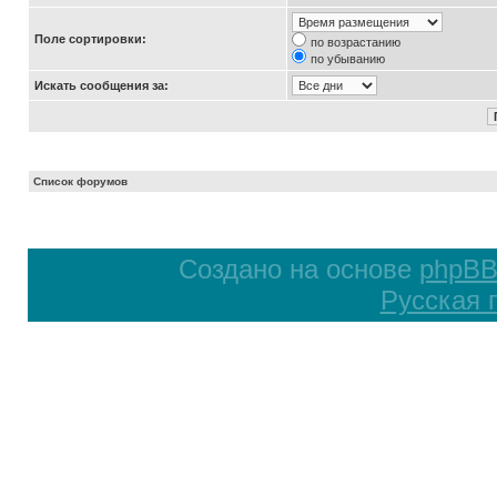
Поле сортировки:
по возрастанию
по убыванию
Искать сообщения за:
Список форумов
Создано на основе
phpB
Русская 