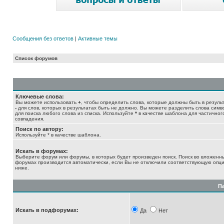
Сообщения без ответов
|
Активные темы
Список форумов
Ключевые слова:
Вы можете использовать
+
, чтобы определить слова, которые должны быть в результ
-
для слов, которых в результатах быть не должно. Вы можете разделить слова сим
для поиска любого слова из списка. Используйте
*
в качестве шаблона для частичног
совпадения.
Поиск по автору:
Используйте * в качестве шаблона.
Искать в форумах:
Выберите форум или форумы, в которых будет произведен поиск. Поиск во вложенн
форумах производится автоматически, если Вы не отключили соответствующую опц
ниже.
П
Искать в подфорумах:
Да
Нет