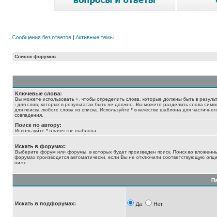
Сообщения без ответов
|
Активные темы
Список форумов
Ключевые слова:
Вы можете использовать
+
, чтобы определить слова, которые должны быть в результ
-
для слов, которых в результатах быть не должно. Вы можете разделить слова сим
для поиска любого слова из списка. Используйте
*
в качестве шаблона для частичног
совпадения.
Поиск по автору:
Используйте * в качестве шаблона.
Искать в форумах:
Выберите форум или форумы, в которых будет произведен поиск. Поиск во вложенн
форумах производится автоматически, если Вы не отключили соответствующую опц
ниже.
П
Искать в подфорумах:
Да
Нет