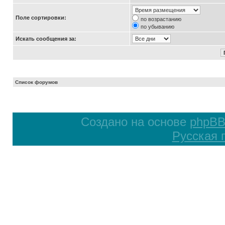
Поле сортировки:
по возрастанию
по убыванию
Искать сообщения за:
Список форумов
Создано на основе
phpB
Русская 