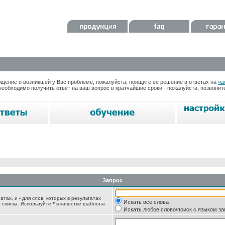
ение о возникшей у Вас проблеме, пожалуйста, поищите ее решение в ответах на
ча
необходимо получить ответ на ваш вопрос в кратчайшие сроки - пожалуйста, позвони
Запрос
татах, и
-
для слов, которых в результатах
Искать все слова
 списка. Используйте
*
в качестве шаблона
Искать любое слово/поиск с языком з