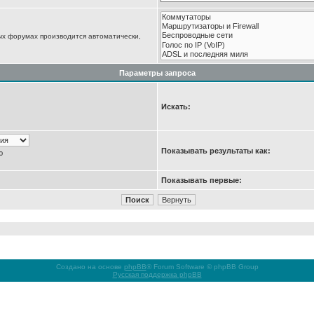
ых форумах производится автоматически,
Параметры запроса
Искать:
Показывать результаты как:
ю
Показывать первые:
Создано на основе
phpBB
® Forum Software © phpBB Group
Русская поддержка phpBB