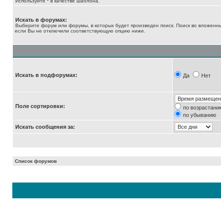
Используйте * в качестве шаблона.
Искать в форумах:
Выберите форум или форумы, в которых будет произведен поиск. Поиск во вложенн
если Вы не отключили соответствующую опцию ниже.
Искать в подфорумах:
Да
Нет
Поле сортировки:
по возрастани
по убыванию
Искать сообщения за:
Список форумов