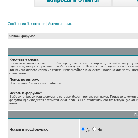
Сообщения без ответов
|
Активные темы
Список форумов
Ключевые слова:
Вы можете использовать
+
, чтобы определить слова, которые должны быть в результ
-
для слов, которых в результатах быть не должно. Вы можете разделить слова сим
для поиска любого слова из списка. Используйте
*
в качестве шаблона для частичног
совпадения.
Поиск по автору:
Используйте * в качестве шаблона.
Искать в форумах:
Выберите форум или форумы, в которых будет произведен поиск. Поиск во вложенн
форумах производится автоматически, если Вы не отключили соответствующую опц
ниже.
П
Искать в подфорумах:
Да
Нет