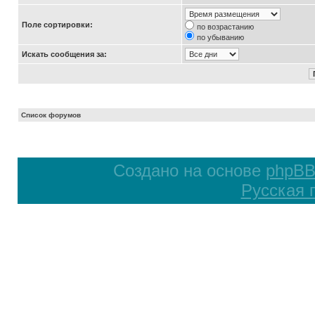
Поле сортировки:
по возрастанию
по убыванию
Искать сообщения за:
Список форумов
Создано на основе
phpB
Русская 