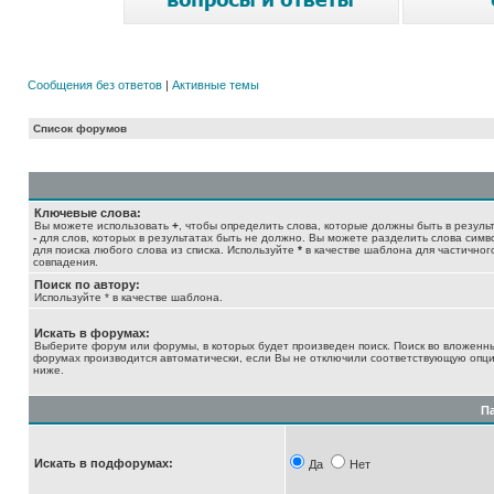
Сообщения без ответов
|
Активные темы
Список форумов
Ключевые слова:
Вы можете использовать
+
, чтобы определить слова, которые должны быть в результ
-
для слов, которых в результатах быть не должно. Вы можете разделить слова сим
для поиска любого слова из списка. Используйте
*
в качестве шаблона для частичног
совпадения.
Поиск по автору:
Используйте * в качестве шаблона.
Искать в форумах:
Выберите форум или форумы, в которых будет произведен поиск. Поиск во вложенн
форумах производится автоматически, если Вы не отключили соответствующую опц
ниже.
П
Искать в подфорумах:
Да
Нет