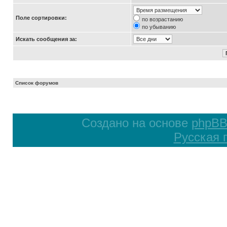
Поле сортировки:
по возрастанию
по убыванию
Искать сообщения за:
Список форумов
Создано на основе
phpB
Русская 