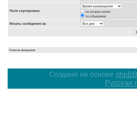
Поле сортировки:
по возрастанию
по убыванию
Искать сообщения за:
Список форумов
Создано на основе
phpB
Русская 