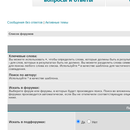
Сообщения без ответов
|
Активные темы
Список форумов
Ключевые слова:
Вы можете использовать
+
, чтобы определить слова, которые должны быть в результ
-
для слов, которых в результатах быть не должно. Вы можете разделить слова сим
для поиска любого слова из списка. Используйте
*
в качестве шаблона для частичног
совпадения.
Поиск по автору:
Используйте * в качестве шаблона.
Искать в форумах:
Выберите форум или форумы, в которых будет произведен поиск. Поиск во вложенн
форумах производится автоматически, если Вы не отключили соответствующую опц
ниже.
П
Искать в подфорумах:
Да
Нет