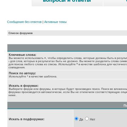
Сообщения без ответов
|
Активные темы
Список форумов
Ключевые слова:
Вы можете использовать
+
, чтобы определить слова, которые должны быть в результ
-
для слов, которых в результатах быть не должно. Вы можете разделить слова сим
для поиска любого слова из списка. Используйте
*
в качестве шаблона для частичног
совпадения.
Поиск по автору:
Используйте * в качестве шаблона.
Искать в форумах:
Выберите форум или форумы, в которых будет произведен поиск. Поиск во вложенн
форумах производится автоматически, если Вы не отключили соответствующую опц
ниже.
П
Искать в подфорумах:
Да
Нет