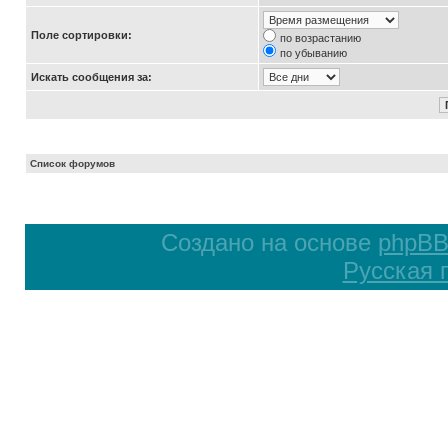
Поле сортировки:
по возрастанию
по убыванию
Искать сообщения за:
Список форумов
Создано на основе
phpB
Русская 