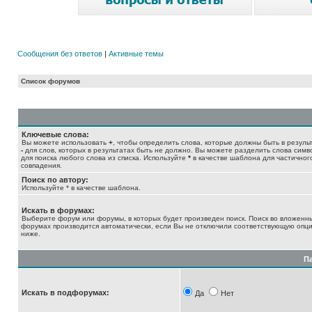
Сообщения без ответов
|
Активные темы
Список форумов
Ключевые слова:
Вы можете использовать
+
, чтобы определить слова, которые должны быть в результ
-
для слов, которых в результатах быть не должно. Вы можете разделить слова сим
для поиска любого слова из списка. Используйте
*
в качестве шаблона для частичног
совпадения.
Поиск по автору:
Используйте * в качестве шаблона.
Искать в форумах:
Выберите форум или форумы, в которых будет произведен поиск. Поиск во вложенн
форумах производится автоматически, если Вы не отключили соответствующую опц
ниже.
П
Искать в подфорумах:
Да
Нет