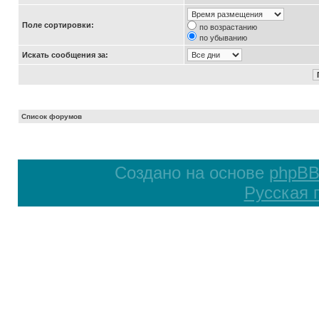
Поле сортировки:
по возрастанию
по убыванию
Искать сообщения за:
Список форумов
Создано на основе
phpB
Русская 