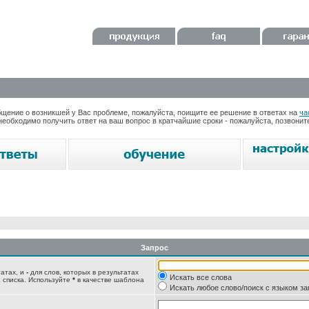
ение о возникшей у Вас проблеме, пожалуйста, поищите ее решение в ответах на
ча
необходимо получить ответ на ваш вопрос в кратчайшие сроки - пожалуйста, позвони
Запрос
татах, и
-
для слов, которых в результатах
Искать все слова
 списка. Используйте
*
в качестве шаблона
Искать любое слово/поиск с языком з