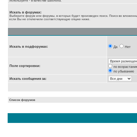
Используйте * в качестве шаблона.
Искать в форумах:
Выберите форум или форумы, в которых будет произведен поиск. Поиск во вложенн
если Вы не отключили соответствующую опцию ниже.
Искать в подфорумах:
Да
Нет
Поле сортировки:
по возрастани
по убыванию
Искать сообщения за:
Список форумов