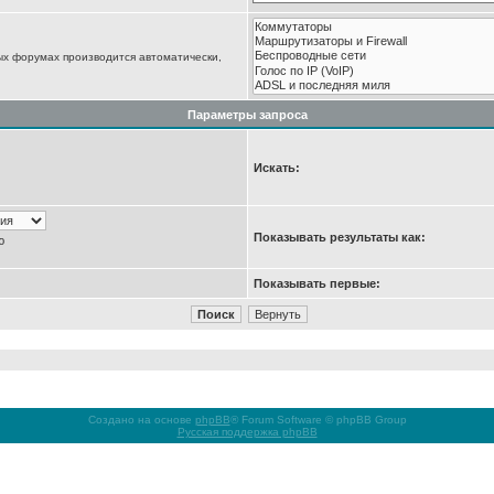
ых форумах производится автоматически,
Параметры запроса
Искать:
Показывать результаты как:
ю
Показывать первые:
Создано на основе
phpBB
® Forum Software © phpBB Group
Русская поддержка phpBB