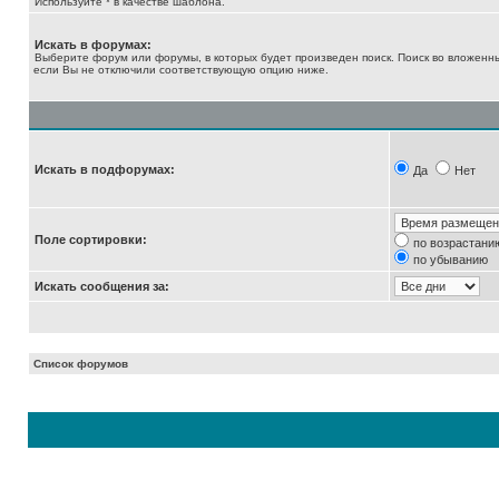
Используйте * в качестве шаблона.
Искать в форумах:
Выберите форум или форумы, в которых будет произведен поиск. Поиск во вложенн
если Вы не отключили соответствующую опцию ниже.
Искать в подфорумах:
Да
Нет
Поле сортировки:
по возрастани
по убыванию
Искать сообщения за:
Список форумов