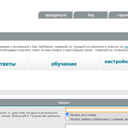
ение о возникшей у Вас проблеме, пожалуйста, поищите ее решение в ответах на
ча
необходимо получить ответ на ваш вопрос в кратчайшие сроки - пожалуйста, позвони
Запрос
татах, и
-
для слов, которых в результатах
Искать все слова
 списка. Используйте
*
в качестве шаблона
Искать любое слово/поиск с языком з