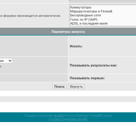
ых форумах производится автоматически,
Параметры запроса
Искать:
Показывать результаты как:
ю
Показывать первые:
Создано на основе
phpBB
® Forum Software © phpBB Group
Русская поддержка phpBB