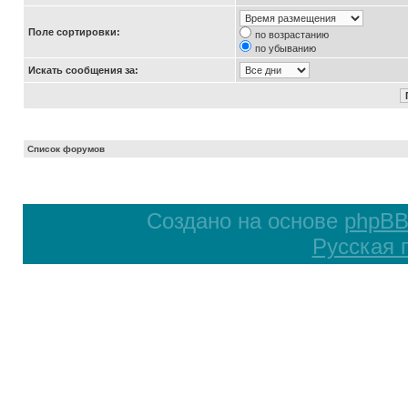
Поле сортировки:
по возрастанию
по убыванию
Искать сообщения за:
Список форумов
Создано на основе
phpB
Русская 