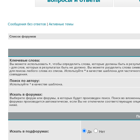
Сообщения без ответов
|
Активные темы
Список форумов
Ключевые слова:
Вы можете использовать
+
, чтобы определить слова, которые должны быть в результ
-
для слов, которых в результатах быть не должно. Вы можете разделить слова сим
для поиска любого слова из списка. Используйте
*
в качестве шаблона для частичног
совпадения.
Поиск по автору:
Используйте * в качестве шаблона.
Искать в форумах:
Выберите форум или форумы, в которых будет произведен поиск. Поиск во вложенн
форумах производится автоматически, если Вы не отключили соответствующую опц
ниже.
П
Искать в подфорумах:
Да
Нет