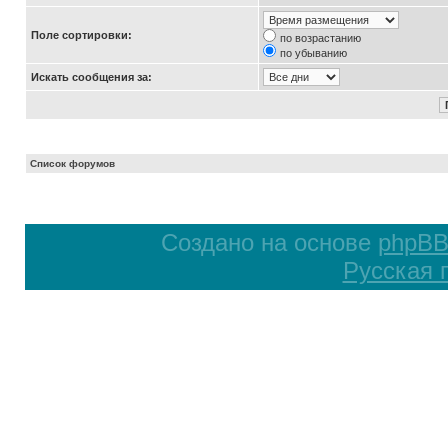
Поле сортировки:
по возрастанию
по убыванию
Искать сообщения за:
Список форумов
Создано на основе
phpB
Русская 