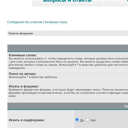
Сообщения без ответов
|
Активные темы
Список форумов
Ключевые слова:
Вы можете использовать
+
, чтобы определить слова, которые должны быть в результ
-
для слов, которых в результатах быть не должно. Вы можете разделить слова сим
для поиска любого слова из списка. Используйте
*
в качестве шаблона для частичног
совпадения.
Поиск по автору:
Используйте * в качестве шаблона.
Искать в форумах:
Выберите форум или форумы, в которых будет произведен поиск. Поиск во вложенн
форумах производится автоматически, если Вы не отключили соответствующую опц
ниже.
П
Искать в подфорумах:
Да
Нет