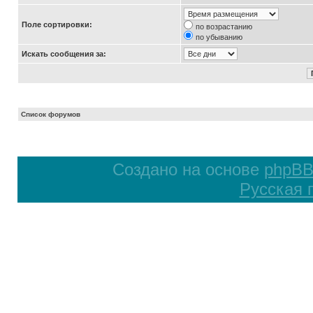
Поле сортировки:
по возрастанию
по убыванию
Искать сообщения за:
Список форумов
Создано на основе
phpB
Русская 