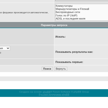
ых форумах производится автоматически,
Параметры запроса
Искать:
Показывать результаты как:
ю
Показывать первые:
Создано на основе
phpBB
® Forum Software © phpBB Group
Русская поддержка phpBB