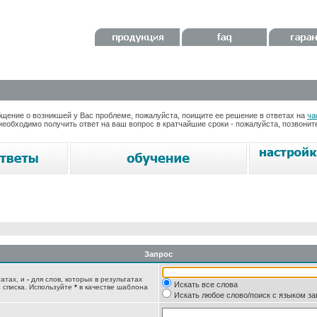
ение о возникшей у Вас проблеме, пожалуйста, поищите ее решение в ответах на
ча
необходимо получить ответ на ваш вопрос в кратчайшие сроки - пожалуйста, позвони
Запрос
татах, и
-
для слов, которых в результатах
Искать все слова
 списка. Используйте
*
в качестве шаблона
Искать любое слово/поиск с языком з