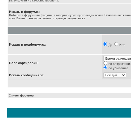
Используйте * в качестве шаблона.
Искать в форумах:
Выберите форум или форумы, в которых будет произведен поиск. Поиск во вложенн
если Вы не отключили соответствующую опцию ниже.
Искать в подфорумах:
Да
Нет
Поле сортировки:
по возрастани
по убыванию
Искать сообщения за:
Список форумов